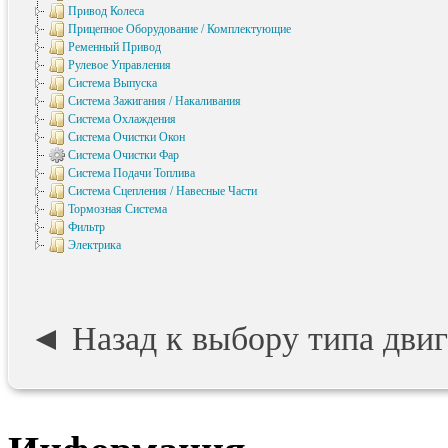
Привод Колеса
Прицепное Оборудование / Комплектующие
Ременный Привод
Рулевое Управления
Система Выпуска
Система Зажигания / Накаливания
Система Охлаждения
Система Очистки Окон
Система Очистки Фар
Система Подачи Топлива
Система Сцепления / Навесные Части
Тормозная Система
Фильтр
Электрика
◄ Назад к выбору типа дви