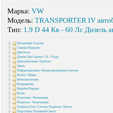
Марка:
VW
Модель:
TRANSPORTER IV автоб
Тип:
1.9 D 44
Кв
- 60
Лс
Дизель ав
Внутренняя Отделка
Главная Передача
Двигатель
Детали Для Сервиса / То / Ухода
Дополнительные Удобства
Замок
Информационная / Коммуникационная Система
Колёса / Шины
Комплектующие
Кондиционер
Коробка Передач
Кузов
Отопление / Вентиляция
Подвеска / Амортизация
Подвеска Оси / Система Подвески / Колеса
Подготовка Топливной Смеси